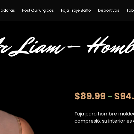
eadoras
Post Quirúrgicos
Faja Traje Baño
Deportivas
Tab
r Liam – Homb
$
89.99
$
94
–
Faja para hombre moldea
compresió, su interior es 