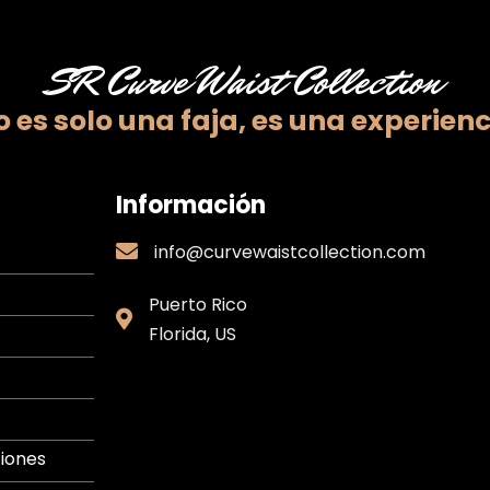
SR Curve Waist Collection
 es solo una faja,
es una experienc
Información
info@curvewaistcollection.com
info@curvewaistcollection.com
Puerto Rico
Puerto
Florida, US
Rico
iones