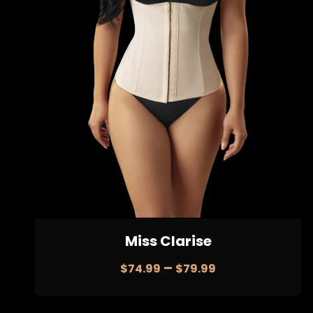
Miss Clarise
–
$
74.99
$
79.99