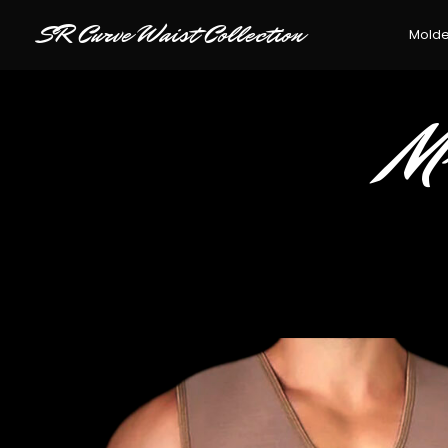
SR Curve Waist Collection
Mold
M