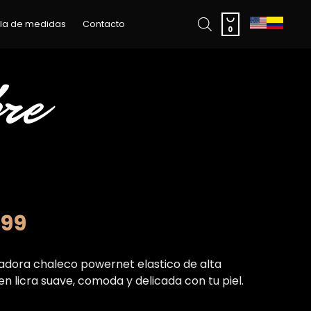
Skip

la de medidas
Contacto
to
0
content
re
.99
dora chaleco powernet elastico de alta
en licra suave, comoda y delicada con tu piel.