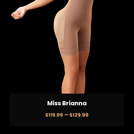
Miss Brianna
–
$
119.99
$
129.99