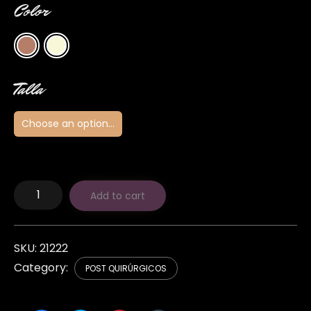
Color
Talla
Mr
Add to cart
Jake
–
Hombre
quantity
SKU:
21222
Category:
POST QUIRÚRGICOS