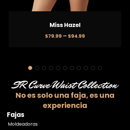
Miss Hazel
–
$
79.99
$
94.99
SR Curve Waist Collection
No es solo una faja,
es una
experiencia
Fajas
Moldeadoras