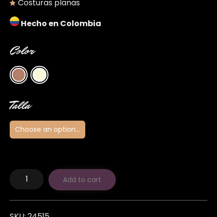
Costuras planas
Hecho en Colombia
Color
Talla
Miss
Add to cart
Natalie
quantity
SKU:
24515