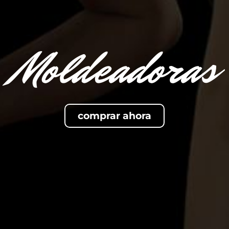
Moldeadoras
comprar ahora