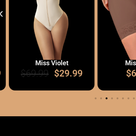
Miss Violet
Miss Le
$
69.99
$
29.99
$
69.9