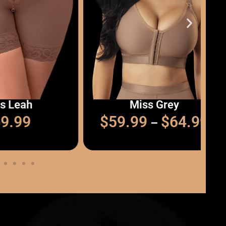
ah
Miss Grey
9
$
59.99
$
64.99
–