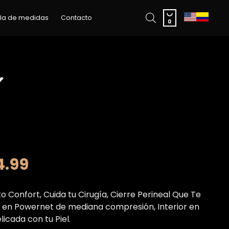
Skip

la de medidas
Contacto
to
0
content
4.99
to Confort, Cuida tu Cirugía, Cierre Perineal Que Te
ha en Powernet de mediana compresión, Interior en
icada con tu Piel.