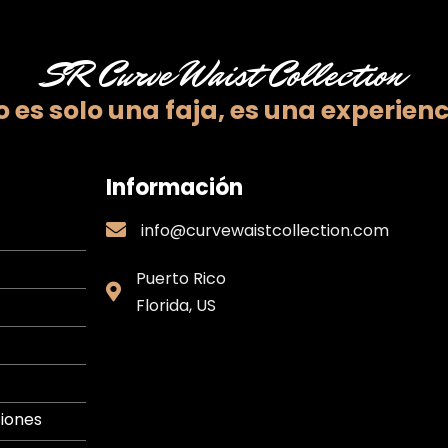
SR Curve Waist Collection
 es solo una faja,
es una experienc
Información
info@curvewaistcollection.com
info@curvewaistcollection.com
Puerto Rico
Puerto
Florida, US
Rico
iones