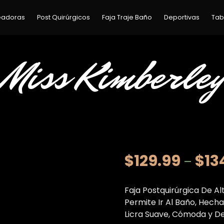
eadoras
Post Quirúrgicos
Faja Traje Baño
Deportivas
Tab
Miss Kimberley
$
129.99
$
13
–
Faja Postquirúrgica De Al
Permite Ir Al Baño, Hec
Licra Suave, Cómoda y Del