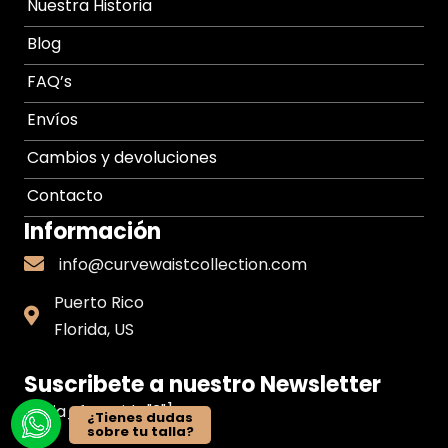
Nuestra Historia
Blog
FAQ’s
Envíos
Cambios y devoluciones
Contacto
Información
info@curvewaistcollection.com
info@curvewaistcollection.com
Puerto Rico
Puerto
Florida, US
Rico
Suscribete a nuestro Newsletter
[ninja_form id="3"]
¿Tienes dudas
sobre tu talla?