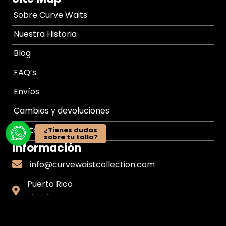
Sobre Curve Waits
Nuestra Historia
Blog
FAQ’s
Envíos
Cambios y devoluciones
Contacto
¿Tienes dudas
sobre tu talla?
Información
info@curvewaistcollection.com
info@curvewaistcollection.com
Puerto Rico
Puerto
Florida, US
Rico
Suscribete a nuestro Newsletter